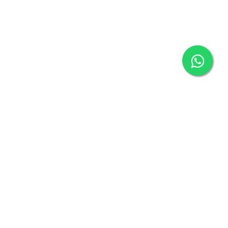
Conheça nossos
Lançamentos
Assistencia pós venda
Somos responsáveis pela assistência técnica