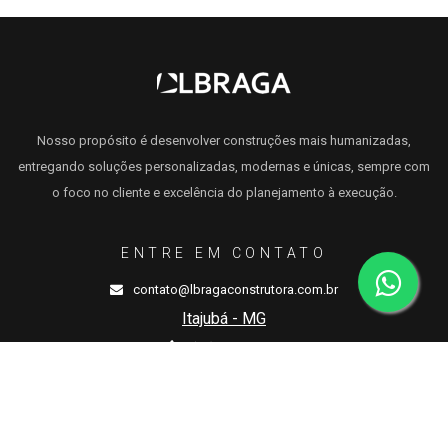
Nosso propósito é desenvolver construções mais humanizadas,
entregando soluções personalizadas, modernas e únicas, sempre com
o foco no cliente e excelência do planejamento à execução.
ENTRE EM CONTATO
contato@lbragaconstrutora.com.br
Itajubá - MG
(35) 3622-1145
Rua Geraldo Storino, 95 – Porto Velho
Itapira - SP
(19) 3913-4758