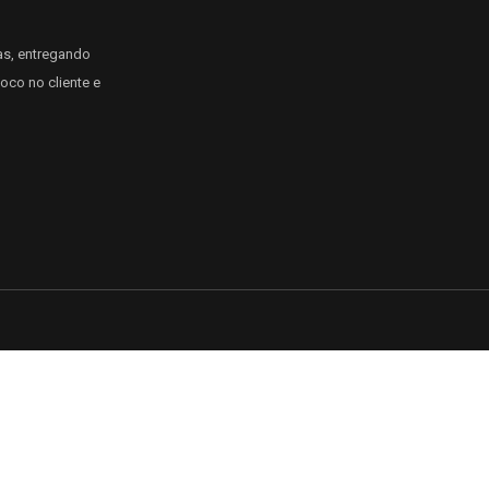
as, entregando
oco no cliente e