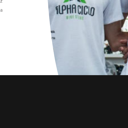
iz
na