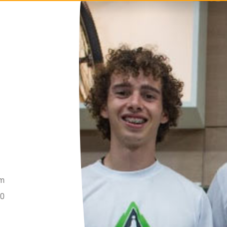
am
20