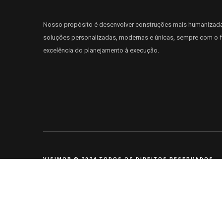
Nosso propósito é desenvolver construções mais humanizad
soluções personalizadas, modernas e únicas, sempre com o f
excelência do planejamento à execução.
VISIMOB
© 2024 TODOS OS DIREITOS RESERVADOS