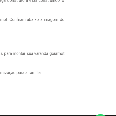
a Construtora está construindo: o
rmet. Confiram abaixo a imagem do
as para montar sua varanda gourmet
nização para a família.