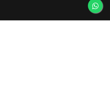
ENTRE EM CONTATO
contato@lbragaconstrutora.com.br
Itajubá - MG
(35) 3622-1145
Rua Geraldo Storino, 95 – Porto Velho
Itapira - SP
(19) 3913-4758
Rua Padre Ferraz, 673 - Bairro Santo Antônio