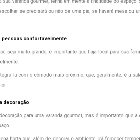
 a sua varanda gourmet, tenha em mente a finalidade do espaço. 
escolher se precisará ou não de uma pia, se haverá mesa ou u
s pessoas confortavelmente
 seja muito grande, é importante que haja local para sua fa
elmente.
ntegrá-la com o cômodo mais próximo, que, geralmente, é a sala
or.
 a decoração
decoração para uma varanda gourmet, mas é importante que a e
paço.
na horta que, além de decorar o ambiente, irá fornecer tempe