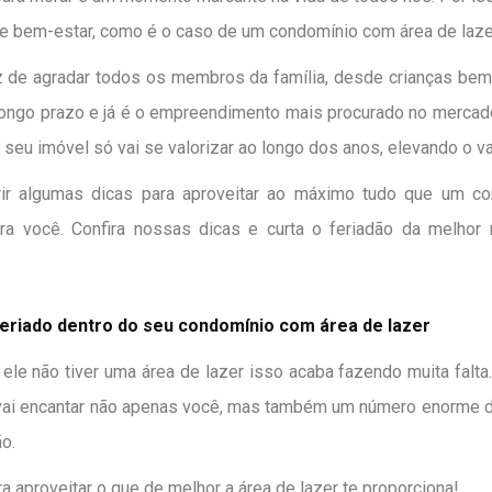
e bem-estar, como é o caso de um condomínio com área de laze
 de agradar todos os membros da família, desde crianças bem
longo prazo e já é o empreendimento mais procurado no mercado 
seu imóvel só vai se valorizar ao longo dos anos, elevando o va
rir algumas dicas para aproveitar ao máximo tudo que um c
ara você. Confira nossas dicas e curta o feriadão da melho
feriado dentro do seu condomínio com área de lazer
ele não tiver uma área de lazer isso acaba fazendo muita falta
vai encantar não apenas você, mas também um número enorme 
o.
 aproveitar o que de melhor a área de lazer te proporciona!