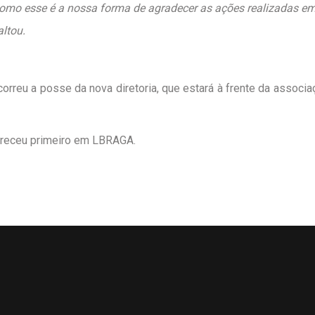
omo esse é a nossa forma de agradecer as ações realizadas em 
ltou.
reu a posse da nova diretoria, que estará à frente da associaç
receu primeiro em
LBRAGA
.