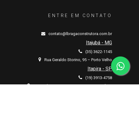
ENTRE EM CONTATO
contato@lbragaconstrutora.com.br
Itajubá - MG
(35) 3622-1145
Rua Geraldo Storino, 95 – Porto Velho
Itapira - SP
(19) 3913-4758
Rua Padre Ferraz, 673 - Bairro Santo Antônio