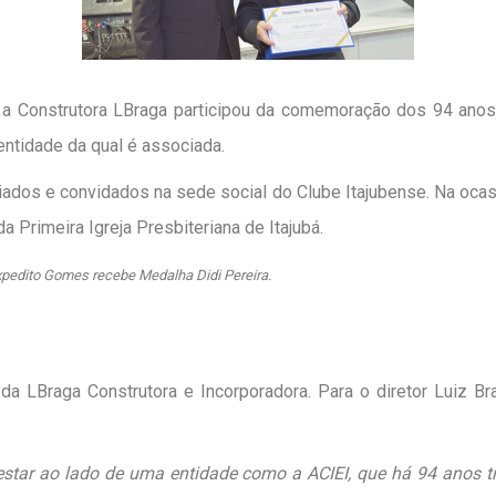
0) a Construtora LBraga participou da comemoração dos 94 ano
 entidade da qual é associada.
ciados e convidados na sede social do Clube Itajubense. Na oca
a Primeira Igreja Presbiteriana de Itajubá.
pedito Gomes recebe Medalha Didi Pereira.
da LBraga Construtora e Incorporadora. Para o diretor Luiz B
star ao lado de uma entidade como a ACIEI, que há 94 anos t