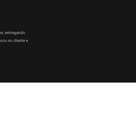
as, entregando
oco no cliente e