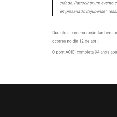
cidade. Patrocinar um evento c
empresariado itajubense”, ressa
Durante a comemoração também ocor
ocorreu no dia 12 de abril.
O post
ACIEI completa 94 anos
apa