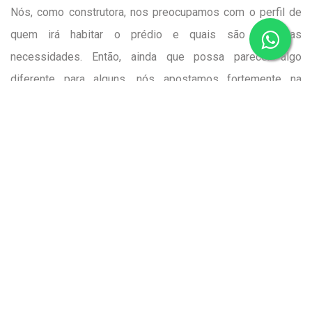
Nós, como construtora, nos preocupamos com o perfil de
quem irá habitar o prédio e quais são as suas
necessidades. Então, ainda que possa parecer algo
diferente para alguns, nós apostamos fortemente na
satisfação do cliente.
Por isso, investimos em tecnologia
e inovação para melhorar a vida dos condôminos e manter
os imóveis ocupados pelo maior tempo possível.
O post
Entenda por que a Portaria Remota é mais vantajosa
para os condomínios
apareceu primeiro em
LBRAGA
.