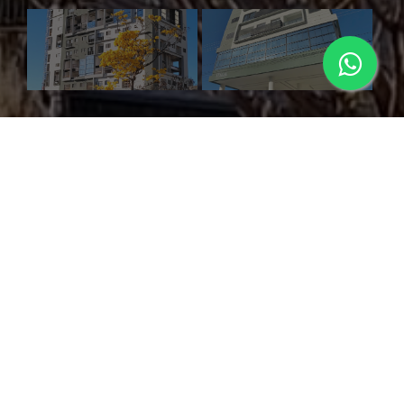
SOBRE
Sofisticação, modernidade, praticidade e inovação juntos
em um único imóvel.
O Edifício Itália é um empreendimento sofisticado e
moderno no centro de Itajubá, com diversificadas opções.