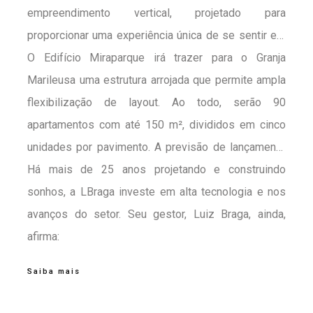
empreendimento vertical, projetado para
proporcionar uma experiência única de se sentir em
uma casa, porém, desfrutando das vantagens de se
O Edifício Miraparque irá trazer para o Granja
morar em um edifício.
Marileusa uma estrutura arrojada que permite ampla
flexibilização de layout. Ao todo, serão 90
apartamentos com até 150 m², divididos em cinco
unidades por pavimento. A previsão de lançamento
do empreendimento é para segundo semestre de
Há mais de 25 anos projetando e construindo
2019.
sonhos, a LBraga investe em alta tecnologia e nos
avanços do setor. Seu gestor, Luiz Braga, ainda,
afirma:
Saiba mais