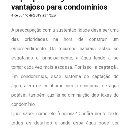
vantajoso para condomínios
4 de Junho de 2019 às 13:28
A preocupação com a sustentabilidade deve ser uma
das prioridades na hora de construir um
empreendimento. Os recursos naturais estão se
esgotando e, principalmente, a água tende a se
tornar cada vez mais escassa. Por isso, a
captação
de água da chuva
Em condomínios, esse sistema de captação de
representam uma das
preocupações da LBraga Construtora.
água, além de colaborar com a economia de água
potável, também auxilia na diminuição das taxas do
condomínio.
Quer saber como ele funciona? Confira neste texto
todos os detalhes e onde essa água pode ser