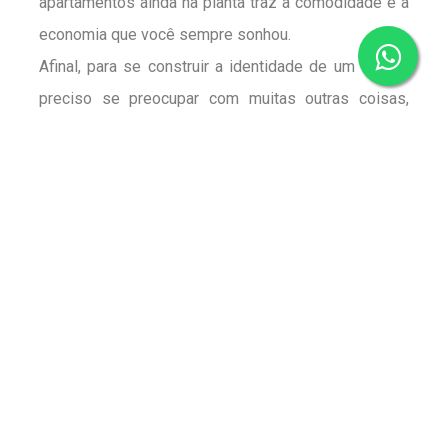
apartamentos ainda na planta traz a comodidade e a
economia que você sempre sonhou.
Afinal, para se construir a identidade de um local é
preciso se preocupar com muitas outras coisas,
além da decoração. É por isso que a LBraga
Construtora resolveu reunir nesse texto todas as
vantagens de se customizar um imóvel ainda na
planta. Confira!
Vantagens da
personalização de
apartamentos na planta
Saiba mais