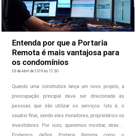
Entenda por que a Portaria
Remota é mais vantajosa para
os condomínios
26 de Abril de 2019 às 12:30
Quando uma construtora lança um novo projeto, a
preocupação principal deve ser direcionada às
pessoas que irão utilizar os serviços. Isto é, o
usuário final, sendo eles moradores, proprietários ou
investidores. Por isso, queremos mostrar, através
desse texto, os diferenciais da Construtora LBraga e
Podemos definir Portaria Remota como o