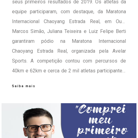
seus primeiros resultados de 2019. Os atletas da
equipe participaram, com destaque, da Maratona
Internacional Chaoyang Estrada Real, em Ouro
Branco, Minas Gerais, e da GP Ravelli em Jacutinga,
Marcos Simão, Juliana Teixeira e Luiz Felipe Berti
também em MG.
garantiram pódio na Maratona Internacional
Chaoyang Estrada Real, organizada pela Avelar
Sports. A competição contou com percursos de
40km e 62km e cerca de 2 mil atletas participantes,
entre eles grandes nomes do ciclismo brasileiro.
Saiba mais
Marcos conquistou o 1º lugar na categoria Master
A1, percurso completo, Juliana conquistou o 1º lugar
na categoria Sub 30, também percurso completo, e
Luiz Felipe ficou com a 2ª colocação na categoria
Master, percurso reduzido. Na GP Ravelli, o atleta