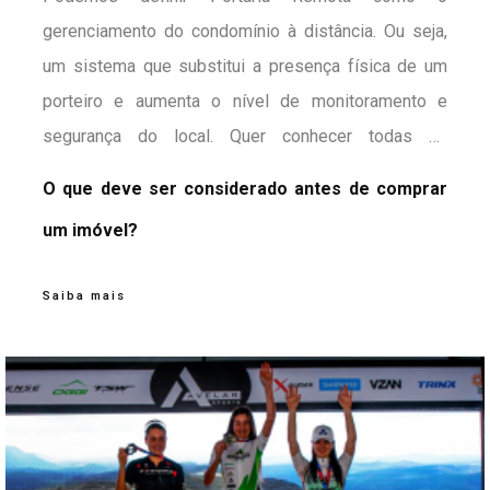
como ela utiliza tecnologias, como a
gerenciamento do condomínio à distância. Ou seja,
portaria
remota
um sistema que substitui a presença física de um
, para atender a necessidade de cada cliente
e tornar mais vantajoso o ato de investir em um
porteiro e aumenta o nível de monitoramento e
imóvel.
segurança do local. Quer conhecer todas as
vantagens? Então, continue lendo este artigo.
O que deve ser considerado antes de comprar
um imóvel?
Saiba mais