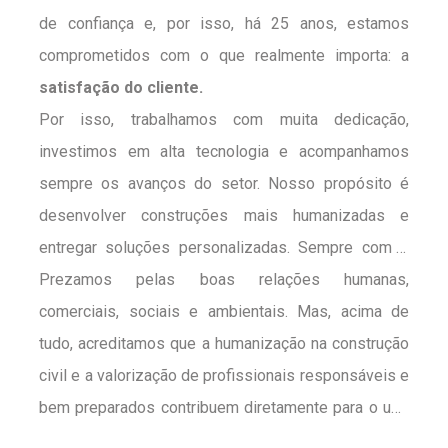
de confiança e, por isso, há 25 anos, estamos
comprometidos com o que realmente importa: a
satisfação do cliente.
Por isso, trabalhamos com muita dedicação,
investimos em alta tecnologia e acompanhamos
sempre os avanços do setor. Nosso propósito é
desenvolver construções mais humanizadas e
entregar soluções personalizadas. Sempre com o
foco no cliente e excelência do planejamento à
Prezamos pelas boas relações humanas,
execução, nossos projetos são modernos e únicos.
comerciais, sociais e ambientais. Mas, acima de
tudo, acreditamos que a humanização na construção
civil e a valorização de profissionais responsáveis e
bem preparados contribuem diretamente para o uso
mais inteligente dos recursos disponíveis.